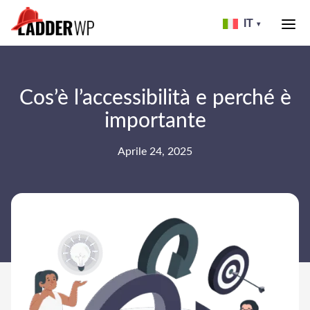
Skip
to
IT
▾
header
LADDER
WP
Cos’è l’accessibilità e perché è
importante
Aprile 24, 2025