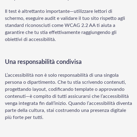
Il test è altrettanto importante—utilizzare lettori di
schermo, eseguire audit e validare il tuo sito rispetto agli
standard riconosciuti come WCAG 2.2 AA ti aiuta a
garantire che tu stia effettivamente raggiungendo gli
obiettivi di accessibilità.
Una responsabilità condivisa
Welcome to Our Chat!
L’accessibilità non è solo responsabilità di una singola
Let's get started. Enter your email to begin chatting with
persona o dipartimento. Che tu stia scrivendo contenuti,
us.
progettando layout, codificando template o approvando
contenuti—è compito di tutti assicurarsi che l’accessibilità
venga integrata fin dall’inizio. Quando l’accessibilità diventa
Email Address
parte della cultura, stai costruendo una presenza digitale
più forte per tutti.
Start Chat