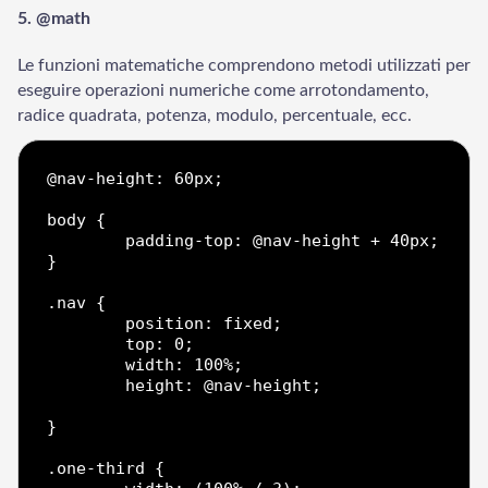
5. @math
Le funzioni matematiche comprendono metodi utilizzati per
eseguire operazioni numeriche come arrotondamento,
radice quadrata, potenza, modulo, percentuale, ecc.
@nav-height: 60px;

body {

	padding-top: @nav-height + 40px;

}

.nav {

	position: fixed;

	top: 0;

	width: 100%;

	height: @nav-height;

}

.one-third {  
