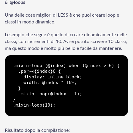
6. @loops
Una delle cose migliori di LESS è che puoi creare loop e
classi in modo dinamico.
L’esempio che segue è quello di creare dinamicamente delle
classi, con incrementi di 10. Avrei potuto scrivere 10 classi,
ma questo modo è molto più bello e facile da mantenere.
.mixin-loop (@index) when (@index > 0) {

  .per-@{index}0 {

    display: inline-block;

    width: @index * 10%;

  }

  .mixin-loop(@index - 1);

}

Risultato dopo la compilazione: