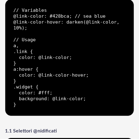
// Variables

@link-color: #428bca; // sea blue

@link-color-hover: darken(@link-color, 
10%);

// Usage

a,

LadderWP
Peter
.link {

  color: @link-color;

}

a:hover {

  color: @link-color-hover;

}

.widget {

  color: #fff;

  background: @link-color;

1.1 Selettori @nidificati