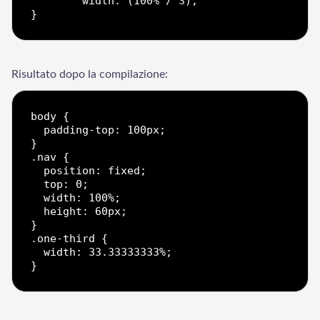
	width: (100% / 3);  

Risultato dopo la compilazione:
body {

Welcome to Our Chat!
  padding-top: 100px;

}

Let's get started. Enter your email to begin chatting with
.nav {

us.
  position: fixed;

  top: 0;

  width: 100%;

Email Address
  height: 60px;

}

.one-third {

  width: 33.33333333%;

Start Chat