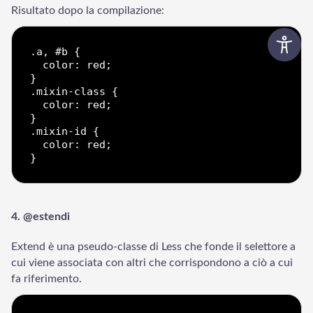
Risultato dopo la compilazione:
.a, #b {

  color: red;

}

.mixin-class {

  color: red;

}

.mixin-id {

  color: red;

4. @estendi
Extend è una pseudo-classe di Less che fonde il selettore a
cui viene associata con altri che corrispondono a ciò a cui
fa riferimento.