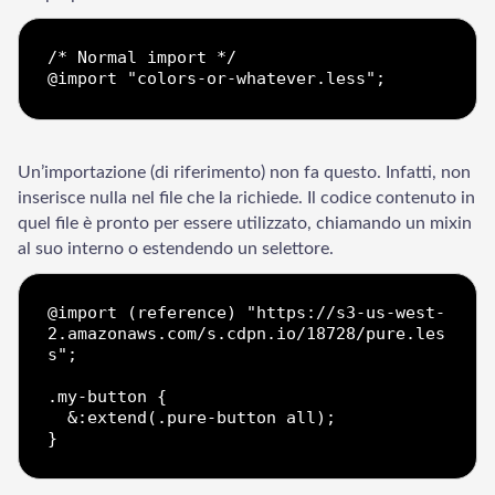
/* Normal import */

Un’importazione (di riferimento) non fa questo. Infatti, non
inserisce nulla nel file che la richiede. Il codice contenuto in
quel file è pronto per essere utilizzato, chiamando un mixin
al suo interno o estendendo un selettore.
@import (reference) "https://s3-us-west-
2.amazonaws.com/s.cdpn.io/18728/pure.les
s";

.my-button {

  &:extend(.pure-button all);
