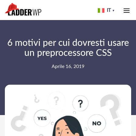
Skip
to
IT
▾
header
LADDER
WP
6 motivi per cui dovresti usare
un preprocessore CSS
Aprile 16, 2019