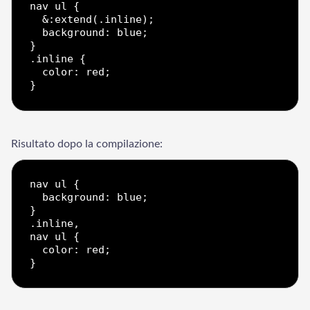
nav ul {

  &:extend(.inline);

  background: blue;

}

.inline {

  color: red;

Risultato dopo la compilazione:
nav ul {

  background: blue;

}

.inline,

nav ul {

  color: red;
