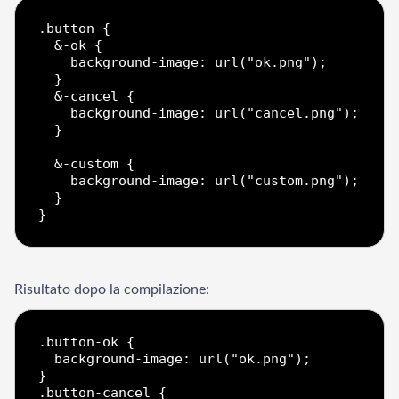
.button {

  &-ok {

    background-image: url("ok.png");

  }

  &-cancel {

    background-image: url("cancel.png");

  }

  &-custom {

    background-image: url("custom.png");

  }

Risultato dopo la compilazione:
.button-ok {

  background-image: url("ok.png");

}

.button-cancel {
