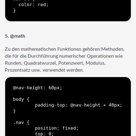
  color: red;

5. @math
Zu den mathematischen Funktionen gehören Methoden,
die für die Durchführung numerischer Operationen wie
Runden, Quadratwurzel, Potenzwert, Modulus,
Prozentsatz usw. verwendet werden.
@nav-height: 60px;

body {

	padding-top: @nav-height + 40px;

}

.nav {

	position: fixed;

	top: 0;
