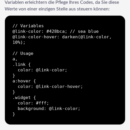
Variablen erleichtern die Pflege Ihres Codes, da Sie diese
Werte von einer einzigen Stelle aus steuern können:
// Variables

@link-color: #428bca; // sea blue

@link-color-hover: darken(@link-color, 
10%);

// Usage

LadderWP
Peter
a,

.link {

  color: @link-color;

}

a:hover {

  color: @link-color-hover;

}

.widget {

  color: #fff;

  background: @link-color;
