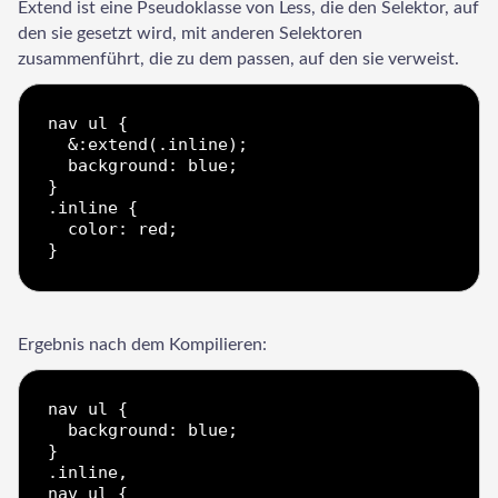
Extend ist eine Pseudoklasse von Less, die den Selektor, auf
den sie gesetzt wird, mit anderen Selektoren
zusammenführt, die zu dem passen, auf den sie verweist.
nav ul {

  &:extend(.inline);

  background: blue;

}

.inline {

  color: red;

Ergebnis nach dem Kompilieren:
nav ul {

  background: blue;

}

.inline,

nav ul {
