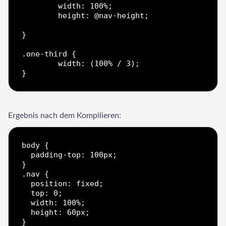
	width: 100%;

	height: @nav-height;

}

.one-third {  

	width: (100% / 3);  

Ergebnis nach dem Kompilieren:
Welcome to Our Chat!
body {

Let's get started. Enter your email to begin chatting with
  padding-top: 100px;

}

us.
.nav {

  position: fixed;

  top: 0;

Email Address
  width: 100%;

  height: 60px;

}
