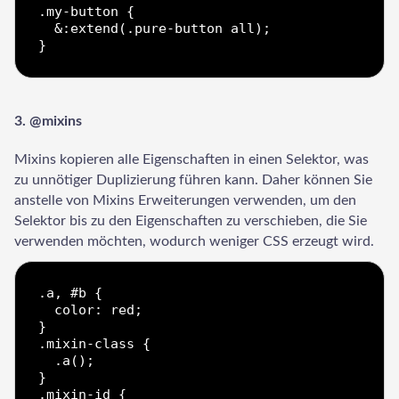
.my-button {

  &:extend(.pure-button all);

3. @mixins
Mixins kopieren alle Eigenschaften in einen Selektor, was
zu unnötiger Duplizierung führen kann. Daher können Sie
anstelle von Mixins Erweiterungen verwenden, um den
Selektor bis zu den Eigenschaften zu verschieben, die Sie
verwenden möchten, wodurch weniger CSS erzeugt wird.
.a, #b {

  color: red;

}

.mixin-class {

  .a();

}

.mixin-id {
