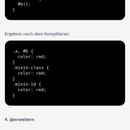
  #b();

Ergebnis nach dem Kompilieren:
.a, #b {

  color: red;

}

.mixin-class {

  color: red;

}

.mixin-id {

  color: red;

4. @erweitern