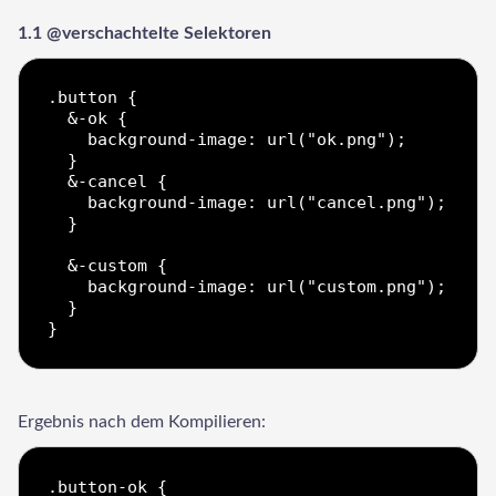
1.1 @verschachtelte Selektoren
.button {

  &-ok {

    background-image: url("ok.png");

  }

  &-cancel {

    background-image: url("cancel.png");

  }

  &-custom {

    background-image: url("custom.png");

  }

Ergebnis nach dem Kompilieren:
.button-ok {
