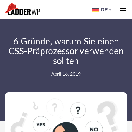
Skip
to
DE
▾
header
LADDER
WP
6 Gründe, warum Sie einen
CSS-Präprozessor verwenden
sollten
April 16, 2019