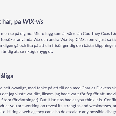
t hår, på
WIX-vis
gg, men se på dig nu. Micro lugg som är värre än Courtney Coxs i
S
 försöker använda
Wix
och andra
Wix
-typ CMS, som vi just sa tidi
rkligen gå och lita på att din frisör ger dig den bästa klippninge
 får dig att se riktigt snygg ut
.
dåliga
e helt ovanligt, med tanke på att till och med Charles Dickens s
a det jag visste var rätt, liksom jag hade varit för feg för att undv
,
Stora förväntningar
). But it isn’t as bad as you think it is. Conf
oduct you are working on reveal its strengths and weaknesses, an
te. Hiring a web agency can also de escalate any possible disa