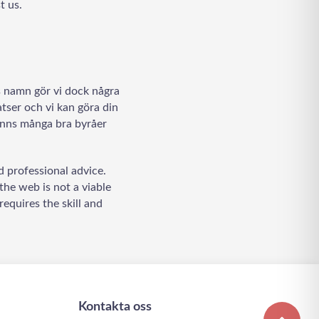
t us.
LadderWP
Peter
ns namn gör vi dock några
atser och vi kan göra din
finns många bra byråer
d professional advice.
the web is not a viable
equires the skill and
Welcome to Our Chat!
Let's get started. Enter your email to begin
chatting with us.
Kontakta oss