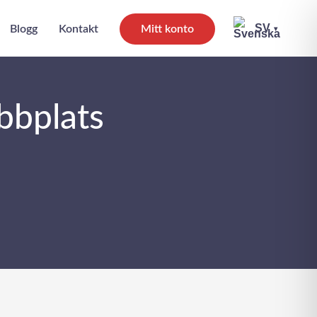
SV
Blogg
Kontakt
Mitt konto
▾
bbplats
änder, du behöver inte