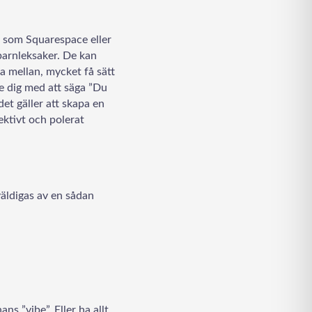
e som Squarespace eller
 barnleksaker. De kan
ja mellan, mycket få sätt
e dig med att säga ”Du
et gäller att skapa en
ektivt och polerat
rväldigas av en sådan
s ”vibe”. Eller ha allt