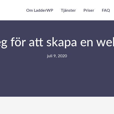
Om LadderWP
Tjänster
Priser
FAQ
eg för att skapa en we
juli 9, 2020
aget? Och du är ansvarig för den? Lösningen ligger helt i dina h
ara dessa enkla steg: