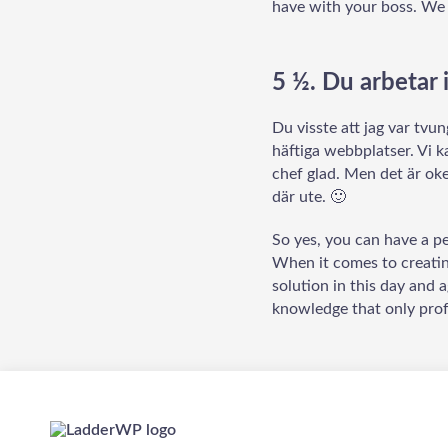
have with your boss. We c
5 ½. Du arbetar 
Du visste att jag var tvun
häftiga webbplatser. Vi k
chef glad. Men det är oke
där ute. 🙂
So yes, you can have a pe
When it comes to creating
solution in this day and 
knowledge that only prof