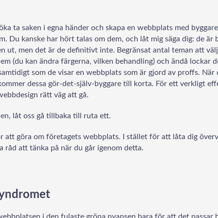
örsöka ta saken i egna händer och skapa en webbplats med byggar
em. Du kanske har hört talas om dem, och låt mig säga dig: de är
 ut, men det är de definitivt inte. Begränsat antal teman att väl
dem (du kan ändra färgerna, vilken behandling) och ändå lockar d
samtidigt som de visar en webbplats som är gjord av proffs. När d
ommer dessa gör-det-själv-byggare till korta. För ett verkligt eff
webbdesign rätt väg att gå.
, låt oss gå tillbaka till ruta ett.
ör att göra om företagets webbplats.
I stället för att låta dig öve
a råd att tänka på när du går igenom detta.
-syndromet
webbplatsen i den fulaste gröna nyansen bara för att det passar han