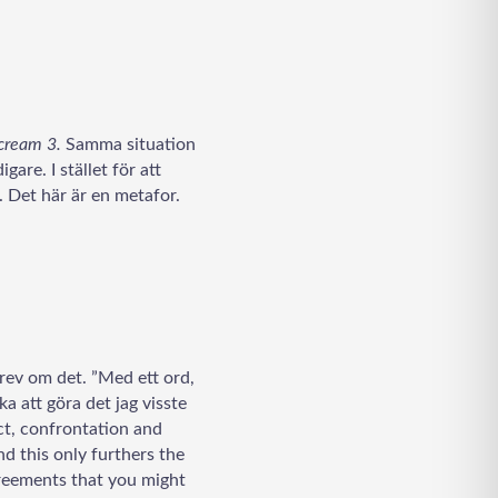
cream 3
.
Samma situation
gare. I stället för att
n. Det här är en metafor.
krev om det. ”Med ett ord,
ika att göra det jag visste
lict, confrontation and
d this only furthers the
greements that you might