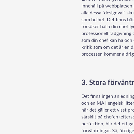
innehåll på webbplatsen p
alla dessa ”designval” sku
som helhet. Det finns bät
försöker hålla din chef l
professionell rådgivning 
som din chef kan ha och o
kritik som om det är en då
processen kommer aldrig a
3. Stora förvänt
Det finns ingen anledning 
och en MA i engelsk litter
när det gäller ett visst p
särskilt på chefen (efters
perfektion, blir det ett 
förväntningar. Så, återige