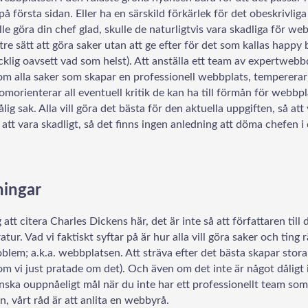
å första sidan. Eller ha en särskild förkärlek för det obeskrivlig
lle göra din chef glad, skulle de naturligtvis vara skadliga för w
tre sätt att göra saker utan att ge efter för det som kallas happ
ycklig oavsett vad som helst). Att anställa ett team av expertwebb
om alla saker som skapar en professionell webbplats, tempererar 
morienterar all eventuell kritik de kan ha till förmån för webbp
lig sak. Alla vill göra det bästa för den aktuella uppgiften, så att
tt vara skadligt, så det finns ingen anledning att döma chefen i 
ningar
att citera Charles Dickens här, det är inte så att författaren till
atur. Vad vi faktiskt syftar på är hur alla vill göra saker och ting 
roblem; a.k.a. webbplatsen. Att sträva efter det bästa skapar stora
om vi just pratade om det). Och även om det inte är något dåligt i 
ganska ouppnåeligt mål när du inte har ett professionellt team so
n, vårt råd är att anlita en webbyrå.