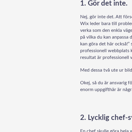
1. Gör det inte.
Nej, gör inte det. Att f
Wix leder bara till probl
verka som den enkla vägen
på vilka du kan anpassa 
kan göra det här också!” 
professionell webbplats k
resultat är professionell 
Med dessa två ute ur bilden
Okej, så du är ansvarig f
enorm uppgift
här är någr
2. Lycklig chef
En chef skulle göra hela 