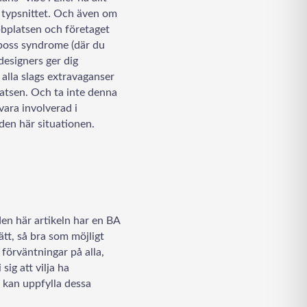
a typsnittet. Och även om
ebbplatsen och företaget
y boss syndrome (där du
designers ger dig
alla slags extravaganser
latsen. Och ta inte denna
 vara involverad i
den här situationen.
 den här artikeln har en BA
rätt, så bra som möjligt
 förväntningar på alla,
sig att vilja ha
m kan uppfylla dessa