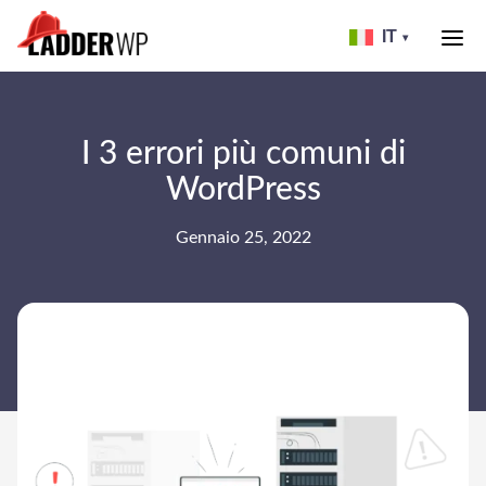
Skip
to
IT
▾
header
LADDER
WP
I 3 errori più comuni di
WordPress
Gennaio 25, 2022