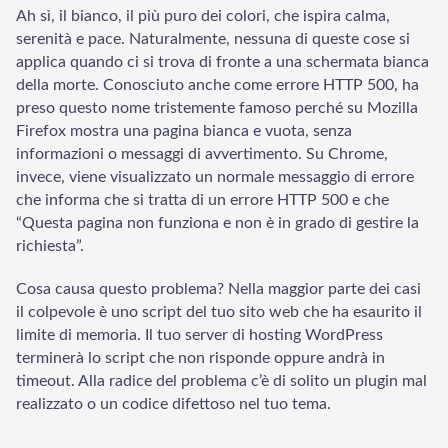
Ah sì, il bianco, il più puro dei colori, che ispira calma,
serenità e pace. Naturalmente, nessuna di queste cose si
applica quando ci si trova di fronte a una schermata bianca
della morte. Conosciuto anche come errore HTTP 500, ha
preso questo nome tristemente famoso perché su Mozilla
Firefox mostra una pagina bianca e vuota, senza
informazioni o messaggi di avvertimento. Su Chrome,
invece, viene visualizzato un normale messaggio di errore
che informa che si tratta di un errore HTTP 500 e che
Welcome to Our Chat!
“Questa pagina non funziona e non è in grado di gestire la
richiesta”.
Let's get started. Enter your email to begin chatting with
us.
Cosa causa questo problema? Nella maggior parte dei casi
il colpevole è uno script del tuo sito web che ha esaurito il
Email Address
limite di memoria. Il tuo server di hosting WordPress
terminerà lo script che non risponde oppure andrà in
timeout. Alla radice del problema c’è di solito un plugin mal
Start Chat
realizzato o un codice difettoso nel tuo tema.