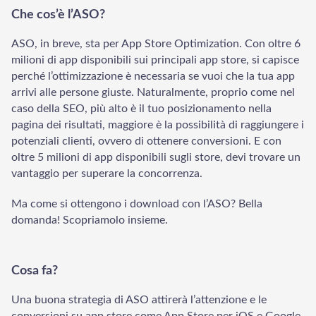
Che cos’è l’ASO?
ASO, in breve, sta per App Store Optimization. Con oltre 6
milioni di app disponibili sui principali app store, si capisce
perché l’ottimizzazione è necessaria se vuoi che la tua app
LadderWP
Peter
arrivi alle persone giuste. Naturalmente, proprio come nel
caso della SEO, più alto è il tuo posizionamento nella
pagina dei risultati, maggiore è la possibilità di raggiungere i
potenziali clienti, ovvero di ottenere conversioni. E con
oltre 5 milioni di app disponibili sugli store, devi trovare un
vantaggio per superare la concorrenza.
Ma come si ottengono i download con l’ASO? Bella
domanda! Scopriamolo insieme.
Cosa fa?
Una buona strategia di ASO attirerà l’attenzione e le
conversioni su app store come App Store per iOS e Google