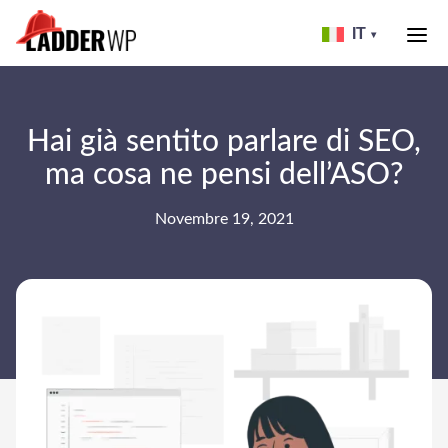
Skip
to
IT
▾
header
LADDER
WP
Hai già sentito parlare di SEO,
ma cosa ne pensi dell’ASO?
Novembre 19, 2021