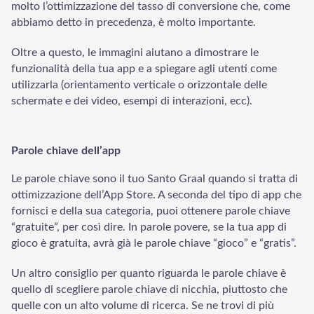
molto l’ottimizzazione del tasso di conversione che, come
abbiamo detto in precedenza, è molto importante.
Oltre a questo, le immagini aiutano a dimostrare le
funzionalità della tua app e a spiegare agli utenti come
utilizzarla (orientamento verticale o orizzontale delle
schermate e dei video, esempi di interazioni, ecc).
Parole chiave dell’app
Le parole chiave sono il tuo Santo Graal quando si tratta di
Welcome to Our Chat!
ottimizzazione dell’App Store. A seconda del tipo di app che
fornisci e della sua categoria, puoi ottenere parole chiave
Let's get started. Enter your email to begin chatting with
“gratuite”, per così dire. In parole povere, se la tua app di
us.
gioco è gratuita, avrà già le parole chiave “gioco” e “gratis”.
Un altro consiglio per quanto riguarda le parole chiave è
Email Address
quello di scegliere parole chiave di nicchia, piuttosto che
quelle con un alto volume di ricerca. Se ne trovi di più