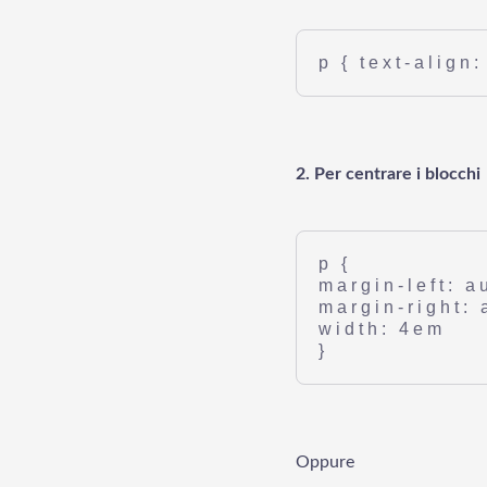
p { text-align:
2. Per centrare i blocchi
p {
margin-left: a
margin-right: 
width: 4em
}
Oppure