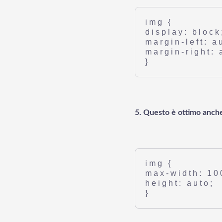
img {
display: block
margin-left: a
margin-right: 
}
5. Questo è ottimo anche
img {
max-width: 10
height: auto;
}