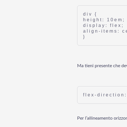
div {
height: 10em;
display: flex;
align-items: c
}
Ma tieni presente che devi
flex-direction
Per l’allineamento orizzo