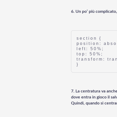
6. Un po’ più complicat
section {
position: abso
left: 50%;
top: 50%;
transform: tra
}
7. La centratura va anche
dove entra in gioco il sa
Quindi, quando si centran