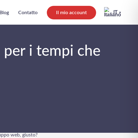
IT
Blog
Contatto
Il mio account
▾
 per i tempi che
è il modo migliore per
le volte. Quindi mettere
luppo web, giusto?