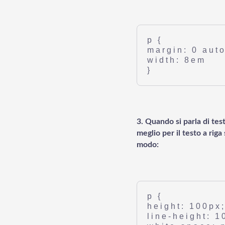
p {
margin: 0 auto
width: 8em
}
3. Quando si parla di tes
meglio per il testo a riga
modo:
p {
height: 100px
line-height: 1