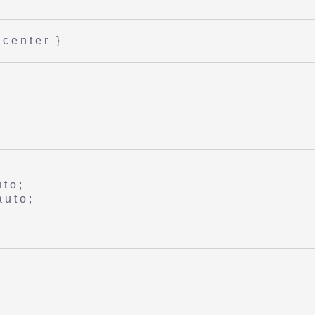
 center }
uto;
auto;