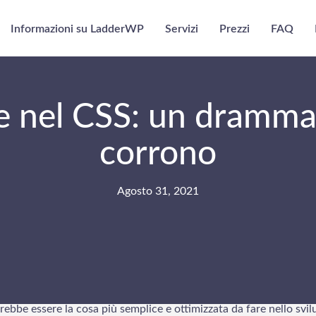
Informazioni su LadderWP
Servizi
Prezzi
FAQ
e nel CSS: un dramma
corrono
Agosto 31, 2021
no al centro dei siti web, giusto? Mettere le cose in primo piano 
ndi le persone, logicamente, cercano di farlo la maggior parte del
vrebbe essere la cosa più semplice e ottimizzata da fare nello svi