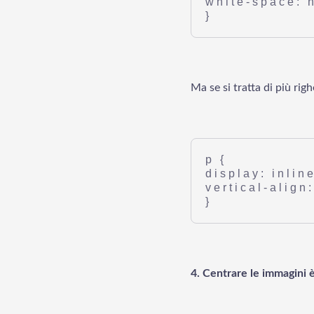
white-space: 
}
Ma se si tratta di più rig
p {
display: inlin
vertical-align
}
4. Centrare le immagini è