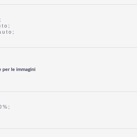
;
uto;
auto;
 per le immagini
0%;