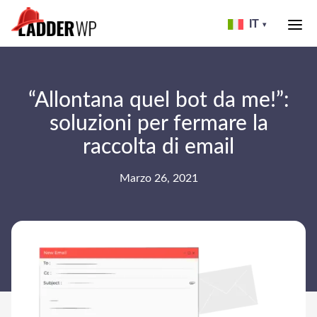
Skip
to
IT
▾
header
LADDER
WP
“Allontana quel bot da me!”:
soluzioni per fermare la
raccolta di email
Marzo 26, 2021