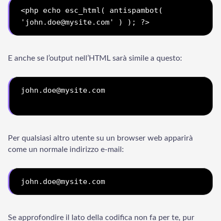
<php 
echo esc_html( antispambot( 
'john.doe@mysite.com' ) ); 
?>
Welcome to Our Chat!
E anche se l’output nell’HTML sarà simile a questo:
Let's get started. Enter your email to begin chatting with
us.
john.doe@mysite.com
Email Address
Per qualsiasi altro utente su un browser web apparirà
Start Chat
come un normale indirizzo e-mail:
Se approfondire il lato della codifica non fa per te, pur